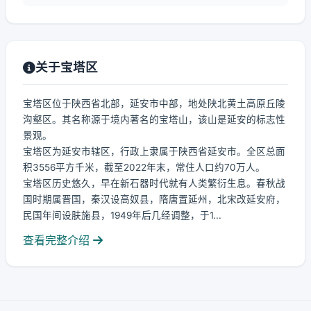
关于宝塔区
宝塔区位于陕西省北部，延安市中部，地处陕北黄土高原丘陵
沟壑区。其名称源于境内著名的宝塔山，该山是延安的标志性
景观。
宝塔区为延安市辖区，行政上隶属于陕西省延安市。全区总面
积3556平方千米，截至2022年末，常住人口约70万人。
宝塔区历史悠久，早在新石器时代就有人类繁衍生息。春秋战
国时期属晋国，秦汉设高奴县，隋唐置延州，北宋改延安府，
民国年间设肤施县，1949年后几经调整，于1...
查看完整介绍