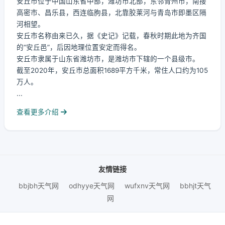
安丘市位于中国山东省中部，潍坊市北部，东邻青州市，南接
高密市、昌乐县，西连临朐县，北靠胶莱河与青岛市即墨区隔
河相望。
安丘市名称由来已久，据《史记》记载，春秋时期此地为齐国
的“安丘邑”，后因地理位置安定而得名。
安丘市隶属于山东省潍坊市，是潍坊市下辖的一个县级市。
截至2020年，安丘市总面积1689平方千米，常住人口约为105
万人。
...
查看更多介绍
友情链接
bbjbh天气网
odhyye天气网
wufxnv天气网
bbhjt天气
网