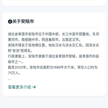
关于安陆市
湖北省孝感市安陆市位于中国中部，长江中游平原腹地，东邻
黄冈市，南接随州市，西连襄阳市，北靠武汉市。
安陆市得名于其地理位置，地处汉水与涢水交汇处，因涢水古
称“安流”而得名。
行政隶属上，安陆市隶属于湖北省孝感市管辖，是孝感市的县
级市之一。
截至2020年，安陆市总面积为1689平方千米，常住人口约为
75万人。
...
查看更多介绍