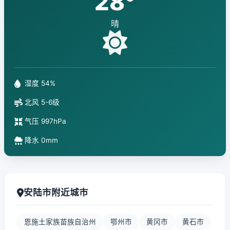
28°
晴
湿度 54%
北风 5-6级
气压 997hPa
降水 0mm
安陆市附近城市
恩施土家族苗族自治州
鄂州市
黄冈市
黄石市