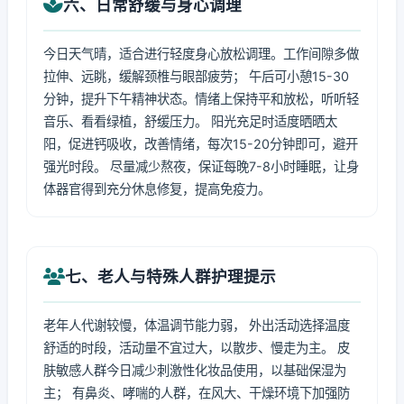
六、日常舒缓与身心调理
今日天气晴，适合进行轻度身心放松调理。工作间隙多做
拉伸、远眺，缓解颈椎与眼部疲劳； 午后可小憩15-30
分钟，提升下午精神状态。情绪上保持平和放松，听听轻
音乐、看看绿植，舒缓压力。 阳光充足时适度晒晒太
阳，促进钙吸收，改善情绪，每次15-20分钟即可，避开
强光时段。 尽量减少熬夜，保证每晚7-8小时睡眠，让身
体器官得到充分休息修复，提高免疫力。
七、老人与特殊人群护理提示
老年人代谢较慢，体温调节能力弱， 外出活动选择温度
舒适的时段，活动量不宜过大，以散步、慢走为主。 皮
肤敏感人群今日减少刺激性化妆品使用，以基础保湿为
主； 有鼻炎、哮喘的人群，在风大、干燥环境下加强防