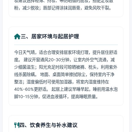
妆建议选择轻薄、持妆、带防晒值的底妆，搭配定妆散
粉，减少脱妆；唇部记得涂抹润唇膏，避免风吹干裂。
三、居家环境与起居护理
今日天气晴，适合合理安排居家环境打理，提升居住舒适
度。 建议开窗通风20-30分钟，让室内外空气流通，减
少细菌滋生；阳光充足时段可晾晒被褥、枕头，利用紫外
线杀菌除螨。 地面、桌面简单擦拭除尘，保持室内干净
整洁；湿度偏低时可使用加湿器，将室内湿度维持在
40%-60%更舒适。 起居上建议早睡早起，睡前用温水泡
脚10-15分钟，促进血液循环，提高睡眠质量。
四、饮食养生与补水建议