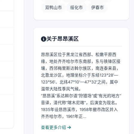
双鸭山市
绥化市
伊春市
关于昂昂溪区
昂昂溪区位于黑龙江省西部、松嫩平原西
缘，地处齐齐哈尔市东南部，东与铁锋区接
壤，西邻梅里斯达斡尔族区，南连泰来县，
北靠龙沙区，地理坐标介于东经123°28′—
123°56′、北纬47°10′—47°32′之间，属中
温带大陆性季风气候。
“昂昂溪”系达斡尔语“狩猎场”或“有光的地方”
音译，清代称“喀木尼喀”，后演变为现名。
1935年设昂昂溪市，1958年撤市改区并入
齐齐哈尔市，1961年正...
查看更多介绍