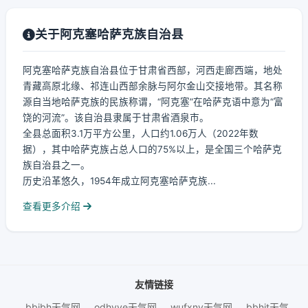
关于阿克塞哈萨克族自治县
阿克塞哈萨克族自治县位于甘肃省西部，河西走廊西端，地处
青藏高原北缘、祁连山西部余脉与阿尔金山交接地带。其名称
源自当地哈萨克族的民族称谓，“阿克塞”在哈萨克语中意为“富
饶的河流”。该自治县隶属于甘肃省酒泉市。
全县总面积3.1万平方公里，人口约1.06万人（2022年数
据），其中哈萨克族占总人口的75%以上，是全国三个哈萨克
族自治县之一。
历史沿革悠久，1954年成立阿克塞哈萨克族...
查看更多介绍
友情链接
bbjbh天气网
odhyye天气网
wufxnv天气网
bbhjt天气